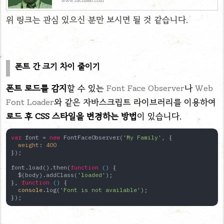
www.zachleat.com
위 링크는 관심 있으신 분만 보시면 될 것 같습니다.
폰트 간 크기 차이 줄이기
폰트 로드를 감지
할 수 있는
Font Face Observer
나
Web
Font Loader
와 같은 자바스크립트 라이브러리를 이용하여
로드 후 CSS 스타일을 변경하는 방법
이 있습니다.
var
 font = 
new
 FontFaceObserver(
'My Family'
, {

weight
: 
400
});

font.load().then(
function
 (
) 
{

  $(body).addClass(
'loaded'
);

}, 
function
 (
) 
{

console
.log(
'Font is not available'
);

});