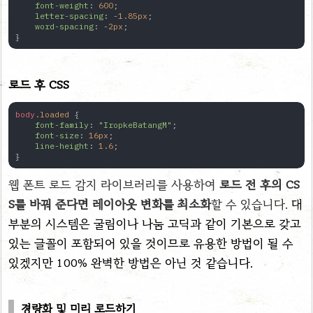
font-weight
: 
600
;

letter-spacing
: -
1.85px
;

word-spacing
: -
2px
;

}
로드 후 CSS
body
.loaded
 {

font-family
: 
"IropkeBatangM"
;

font-size
: 
16px
;

line-height
: 
1.6
;

}
웹 폰트 로드 감지 라이브러리를 사용하여
로드 전 후의 CS
S를 바꿔 준다면 레이아웃 변화를 최소화
할 수 있습니다.
대
부분의 시스템은 굴림이나 나눔 고딕과 같이 기본으로 갖고
있는 글꼴이 포함되어 있을 것이므로 유용한 방법이 될 수
있겠지만 100% 완벽한 방법은 아닌 것 같습니다.
경량화 및 미리 로드하기