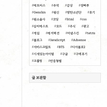
테트리스
추억
감상
장삐쭈
Genshin
원신
방탄소년단
후기
원소술사
코딩
html
css
심리테스트
모드
주식
광고
게임
레저렉션
미넴스킨
tetris
블로그
JavaScript
Adsense
자바스크립트
BTS
디아블로2
시세있는아이템
구글
구매후기
크롤링
반응형웹
글 보관함