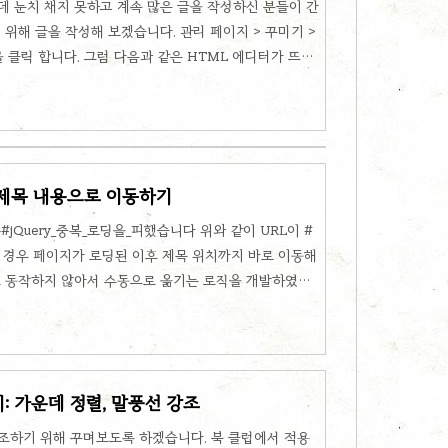
데 눈치 채지 못하고 계속 많은 글을 작성하신 분들이 간
 위해 글을 작성해 보겠습니다. 관리 페이지 > 꾸미기 >
을 클릭 합니다. 그럼 다음과 같은 HTML 에디터가 뜨는
 코드를 작성하시면 됩니다.
{ font-family: Bitter,'Iropke Batang','Noto Sans
lar,'Malgun Gothic','맑은 고딕',dotum,돋움,sans-
ant;..
 제목 내용으로 이동하기
m/234#jQuery_중복_로딩을_피했습니다 위와 같이 URL이 #
는 경우 페이지가 로딩된 이후 제목 위치까지 바로 이동해
로 동작하지 않아서 수동으로 옮기는 로직을 개발하였습
없습니다. 목차 자바스크립트 코드 붙여넣기 위치 관리
합니다. html 편집을 클릭합니다. 그럼 위외 같은
 해 보겠습니다. body 태그 안쪽 제일 하단 붙여넣기
붙여넣기 해주세요. 주소를 가져와서 # 뒤쪽 id를 분석하
: 가운데 정렬, 말풍선 강조
조하기 위해 꾸며보도록 하겠습니다. 북 클럽에서 적용