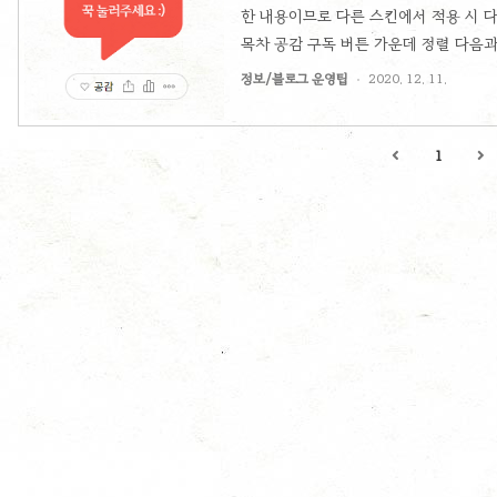
한 내용이므로 다른 스킨에서 적용 시 다
목차 공감 구독 버튼 가운데 정렬 다음
보겠습니다. 관리 페이지 > 꾸미기 > 스
정보/블로그 운영팁
2020. 12. 11.
럼 다음과 같은 HTML 에디터가 뜨는데
주시면 됩니다. .container_postbtn { text
vertical-align: top !important; } .co
1