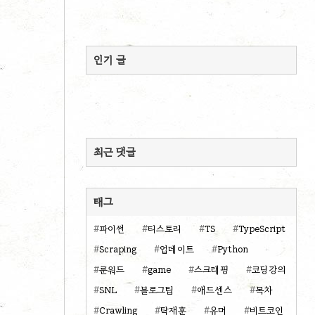
인기 글
최근 댓글
태그
파이썬
티스토리
TS
TypeScript
Scraping
업데이트
Python
룬워드
game
스크래핑
코딩강의
SNL
블로그팁
애드센스
목차
Crawling
탁재훈
유머
비트코인