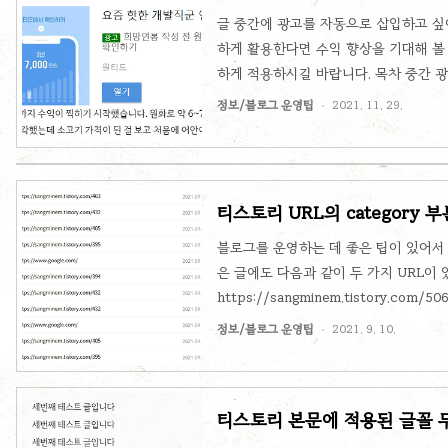
글 중간에 광고를 자동으로 삽입하고 싶
하게 활용한다면 수익 향상을 기대해 볼 
하게 적용하시길 바랍니다. 목차 중간 
적용한 글까지 영향을 미치면 안 될 것 
정보/블로그 운영팁
2021. 11. 29.
다. 다음과 같은 함수를 하나 작성하겠습니다. f
$('.content-article > div > div > p > 
p'); if($ads.length == 0 && $contents
티스토리 URL의 category
블로그를 운영하는 데 좋은 팁이 있어서 
은 글에도 다음과 같이 두 가지 URL이 있습니다
https://sangminem.tistory.co
른 URL로 취급하여 페이지 뷰 수를 분
정보/블로그 운영팁
2021. 9. 10.
페이지 뷰 수가 높을 수록 광고 단가가
접근할 때 생기는 링크의 ?category
도하는 것이 좋습니다. 얼마 전까지 그
티스토리 본문에 적용된 글꼴 
생..