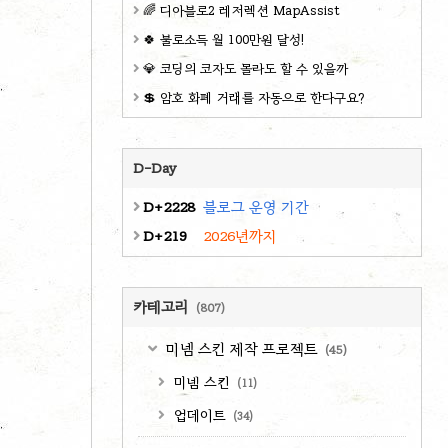
🌈 디아블로2 레저렉션 MapAssist
🍀 불로소득 월 100만원 달성!
💎 코딩의 코자도 몰라도 할 수 있을까
💲 암호 화폐 거래를 자동으로 한다구요?
D-Day
D+2228
블로그 운영 기간
D+219
2026년까지
카테고리
(807)
미넴 스킨 제작 프로젝트
(45)
미넴 스킨
(11)
업데이트
(34)