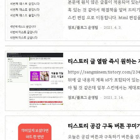
본문에 원치 않은 글꼴이 적용되어 있는
혹 있는 것 같아서 해결책을 알려 드리기
스킨 편집 으로 이동합니다. html 편집
데 CSS 탭을 선택합니다. 다음과 같이
정보/블로그 운영팁
2021. 4. 3.
.tt_article_useless_p_margin p span 
DemiLight',AppleSDGothicNeo-Regu
serif,'Font_Awesome_5_Free' !import
티스토리 글 열람 즉시 원하는
https://sangminem.tistory.co
뒤에 글 내용의 제목 id가 포함되어 있
야 될 것 같은데 일부 스킨에서는 제대
니다. 잘 되시는 분은 적용하실 필요가 
정보/블로그 운영팁
2021. 2. 14.
페이지 > 꾸미기 > 스킨 편집 으로 이동
HTML 에디터가 뜨는데 여기에서 작업을
하시면 됩니다. 소스 코드 아래 코드를 
티스토리 공감 구독 버튼 꾸미기
여 제목 태그로 사용된 값이 ..
오늘은 공감 버튼과 구독하기 버튼을 강