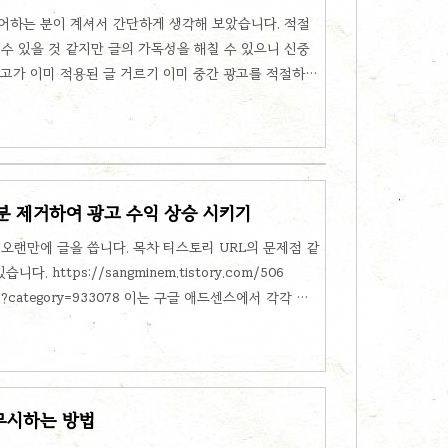
어하는 분이 계셔서 간단하게 생각해 보았습니다. 적절
수 있을 것 같지만 글의 가독성을 해칠 수 있으니 신중
광고가 이미 적용된 글 거르기 이미 중간 광고를 적절하게
같아서 그 부분은 걸러야 할 것 같다는 판단을 하였습니
unction autoAppendAds() { $ads =
ins'); $contents = $('.content-article > div > div >
.le..
 부분 제거하여 광고 수익 상승 시키기
오랜만에 글을 씁니다. 목차 티스토리 URL의 문제점 같
. https://sangminem.tistory.com/506
m/506?category=933078 이는 구글 애드센스에서 각각 다
산시켜 광고 단가에 안 좋은 영향을 준다고 합니다. 보통
 높다고 하네요. 따라서 블로그 카테고리 페이지에서 글을
= 이후 부분을 모두 제거하여 단일 URL로만 접근하도록 유
냥 보기 안좋다는 정도로만 생각하고 이 문제를 해결할
무시하는 방법