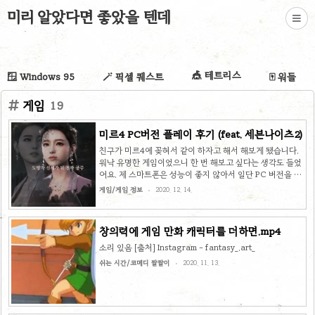
미리 알았다면 좋았을 텐데
🎪 테트리스
🪟 Windows 95
🪄 픽셀 퀘스트
🀄 워들
게임
19
미르4 PC버전 플레이 후기 (feat. 세븐나이츠2)
친구가 미르4에 꽂혀서 같이 하자고 해서 해보게 됐습니다.
워낙 유명한 게임이었으니 한 번 해보고 싶다는 생각도 들었
어요. 제 스마트폰은 성능이 좋지 않아서 일단 PC 버전을 설
치했습니다. 미르4는 2020년 11월 25일에 출시하였지만
게임/게임 정보
2020. 12. 14.
조금 늦은 후기를 올려보려고 합니다. 전작의 이름은 미르의
전설이었지만 이번에 출시된 버전은 미르라는 이름을 쓰고
있네요. 저는 기존 미르의 전설 시리즈를 플레이 해 본 적은
창의력에 게임 만화 캐릭터를 더하면.mp4
없고 무협 배경의 MMORPG라는 정도로만 알고 있습니다.
최근에 세븐나이츠2를 플레이 해 보고 실망을 했기 때문에
소리 있음 [출처] Instagram - fantasy_.art_
이 두 게임이 비교가 되는 건 불가피 할 것 같습니다. 목차 실
쉬는 시간/코메디 짤짤이
2020. 11. 13.
행 방법 아래 사이트에 접속합니다. 미르4 PC x Mobile 크
로스 플랫폼 미르4 PC x Mobile 크로스 플랫폼..