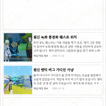
원신 녹화 풍경화 퀘스트 위치
위치 찾는 퀘스트는 가끔 귀찮을 때가 있죠. 제가 그런 경험
이 있어서 녹화 풍경화 퀘스트 관련 사항을 간단하게 공유하
고자 합니다. 목차 반미르의 그림붓과 물감 찾기 흑백 스케치
와 채색 스케치가 있는데 차례로 알아 보겠습니다. 흑백 스케
게임/게임 정보
2020. 10. 21.
치 위치 그림과 똑같아 보이는 장소를 찾았습니다. 뒤쪽으로
보면 그림 도구가 떨어져 있으니 주워 가시면 됩니다. 지도
상으로는 이 위치입니다. 채색 스케치 위치 역시 마찬가지로
원신 벤티 버그 가디언 사냥
비슷해 보이는 곳을 찾았습니다. 화면 상의 왼편을 잘 살펴
보면 그림 도구를 찾으실 수 있습니다. 이 곳 역시 녹화 연못
돌아 다니다가 가디언이 돌 안에 끼어있는 모습을 발견해서
근처에 있습니다. 두 장소 모두 워프 장치에서 멀리 떨어져
손쉽게 잡았습니다. 게임에 아직 버그가 많아 보입니다. 벤티
있지 않아서 금방 찾을 수 있습니다. 끝인 줄 알았더니 또 뭘
로 조준 샷 몇 번 날려 주었습니다. 재미로 봐 주세요. ㅎㅎ
찾으라고 하네요. 또 다른 이상한 돌 찾기 돌 줍기 돌아 ..
가디언이 힘도 못 쓰고 쓰러집니다.
게임/게임 정보
2020. 10. 19.