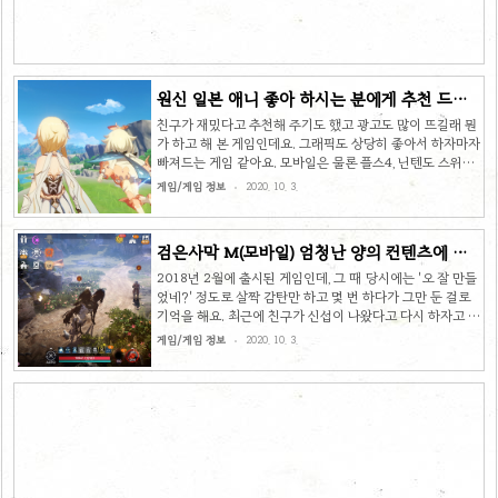
운데 보이던 물이 빠집니다. 보물상자 열기 그 안에 보물 상
자가 많네요. 이것저것 많이 줍니다. 찾기가 생각보다 어렵지
않으니 ..
원신 일본 애니 좋아 하시는 분에게 추천 드립
니다
친구가 재밌다고 추천해 주기도 했고 광고도 많이 뜨길래 뭔
가 하고 해 본 게임인데요. 그래픽도 상당히 좋아서 하자마자
빠져드는 게임 같아요. 모바일은 물론 플스4, 닌텐도 스위치,
윈도우 등 정말 다양한 플랫폼에서 지원하는게 특징인 것 같
게임/게임 정보
2020. 10. 3.
습니다. 게다가 모바일-PC-콘솔의 크로스 플레이를 지원한
다고 하며 방대한 맵이 하나의 오픈 월드로 이루어져 있다고
하니 매우 기대가 되네요. 게임의 대략적인 정보는 다음과 같
검은사막 M(모바일) 엄청난 양의 컨텐츠에 놀
습니다. 제 폰은 사양이 그다지 높지 않아서 완벽한 그래픽이
랐습니다
구현되지는 않았지만 이미 많은 플레이 영상이 올라와 있어
2018년 2월에 출시된 게임인데, 그 때 당시에는 '오 잘 만들
서 고사양에서 플레이하는 영상도 어렵지 않게 찾아 보실 수
었네?' 정도로 살짝 감탄만 하고 몇 번 하다가 그만 둔 걸로
있을 거예요. 처음부터 한 편의 애니메이션을 보는 것 같았어
기억을 해요. 최근에 친구가 신섭이 나왔다고 다시 하자고 해
요. 인트로에서 쌍둥이 남매 중 한 케릭터를 고르는 것으로
서 해 봤는데 다른 게임들을 하다가 좀 질릴만한 타이밍이서
게임/게임 정보
2020. 10. 3.
시작하..
그랬는지 몰라도 최근에 나오는 게임들과 비교해도 손색이
없어 보였고 몇 년 사이 눈에 띄게 발전한 것 같다는 생각이
들었습니다. 목차 방대한 메인 스토리 메인 스토리는 말 할
것도 없이 방대했습니다. 내용도 탄탄해서 보는 재미도 있었
지만 그 만큼 긴 스토리에 감탄을 금할 수 없었습니다. 게임
을 한 지 꽤 지났는데 아직도 진행 중입니다. 다양한 이야깃
거리 게임 내 따로 진행할 수 있는 다른 이야기들을 포함하여
즐길 거리가 수두룩 했습니다. 메인 스토리를 다 클리어 ..