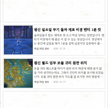
원신 일요일 무기 돌파 재료 비경 벤티 1분 컷
슬라임들이 힘도 제대로 못 쓰고 학살 당하는 장면입니다. 벤
티가 비경에서 왜 좋은 지 알 수 있는 영상입니다. 영상에서
는 중간에 삽질을 해서 1분을 살짝 넘겼지만 집중해서 플레
이 하면 1분 내에 클리어 가능해 보입니다. 그럼 한 번 감상
게임/게임 정보
2020. 10. 19.
해 보시구요. 다들 즐겜 하세요!
원신 월드 임무 보물 귀리 원판 위치
보물 귀리 퀘스트를 하다가 원판 위치 때문에 헤맨 분이 많
을 거라 생각되는데요. 그래서 간단히 위치를 표시해 보았습
니다. 보물 귀리 원판 위치 지도를 잘 보시면 귀리 평원에 비
슷한 모양이 네 군데 있습니다. 노란색으로 표시한 부분인데
게임/게임 정보
2020. 10. 17.
석판 조각 같이 생긴 무늬가 보입니다. 그 위치로 가서 보시
면 원형 모양의 석판이 있습니다. 활성화 시킨 모습니다. 유
적 작동 위치 그리고 소라야에게 가면 다시 유적 장치를 작동
하라고 합니다. 빨간색으로 표시한 부분으로 가면 됩니다. 바
로 이 위치입니다. 장치를 작동시키려 하면 가디언들 3마리
가 깨어납니다. 다 제거한 뒤에 다시 장치를 작동시키면 가