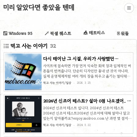
미리 알았다면 좋았을 텐데
🎪 테트리스
🪟 Windows 95
🪄 픽셀 퀘스트
🀄 워들
먹고 사는 이야기
32
다시 태어난 그 시절, 우리가 사랑했던
Windows 95
사이트에 접속하면 가장 먼저 익숙한 회색 창과 입체적인 버
튼들이 반겨줍니다. 단순히 디자인만 흉내 낸 것이 아니라,
실제 운영체제처럼 여러 개의 창을 띄우고 옮기는 멀티태스
킹까지 구현되어 있어 놀라움을 줍니다.
먹고 사는 이야기/일상
2026. 3. 25.
http://win95.molroo.com 몰루몰루 포털
win95.molroo.com 단순히 보는 것을 넘어 '즐기는' 공간
추억의 기본 프로그램: 자꾸만 손이 가는 지뢰찾기부터, 투박
2024년 신조어 테스트? 설마 0점 나오겠어.. 그
하지만 정겨운 그림판까지 브라우저 안에서 그대로 실행됩
외 심리테스트 등 다수!
니다.고전 게임 에뮬레이터: 도스박스(js-dos) 기반의 환경
2024년 신조어 테스트 입니다. 2024년 신조어 테스트
이 구축되어 있어, 별도의 설치 없이도 고전 게임의 정취를
2024년 신조어 테스트2024년 신조어에 대해 얼마나 알고
느낄 수 있습니다.디테일한 사운드: 윈도우 특유의 시작음과
있는지 알아볼까요?enjoy.molroo.com 난 과연 몇 점이
효과음들이 더해져 시각과 청각을 동시에 자극합니다. 엔지
나올까요?내 친구는 과연 몇 점이 나올까요? 지금 바로 도전
먹고 사는 이야기/일상
2024. 5. 22.
니어링 관점에서 본 주요 특..
하고 공유해 보세요!! 그외에도 여러가지 테스트가 있습니다.
T발! 너 C야? T발! 너 C야?MBTI 성격 유형 중 T와 F를 기