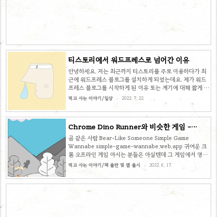
는 서비스까지 제공하여 소비자들의 환심을 사기 위해 노력
하는 모습이 보였습니다. BESPOKE TOP5와 나만의 디자
인 컬러는 일반 컬러에 비해 5만원 정도 더 비쌌습니다. 저
같은 경우는 어차피 케이스를 씌울 건데 뭐하러 비싼걸 사나
싶어서 그냥 일..
티스토리에서 워드프레스로 넘어간 이유
안녕하세요. 저는 최근까지 티스토리를 주로 이용하다가 최
근에 워드프레스 블로그를 설치하게 되었는데요. 제가 워드
프레스 블로그를 시작하게 된 이유 또는 계기에 대해 짧게 말
씀을 드리고자 합니다. 다음은 새로 만든 블로그 입니다.
먹고 사는 이야기/일상
2022. 7. 22.
https://kisscuseme.com KissCuseMe 미리 알았다면
좋았을 텐데 kisscuseme.com 목차 자유롭게 원하는 기능
추가 워드프레스로 옮겨 간 가장 큰 이유는 무료 서비스 블로
Chrome Dino Runner와 비슷한 게임 -
그에서는 원하는 기능을 마음대로 만들 수가 없었기 때문입
Bear-Like Someone
니다. 제가 하고 싶었던 것 중 하나가 글 자동 번역이었는데
곰 같은 사람 Bear-Like Someone Simple Game
요. 워드프레스에서 목적을 달성했습니다. 취미로 하는 일에
Wannabe simple-game-wannabe.web.app 귀여운 크
매달 또는 매년 돈을 지불하는 것이 조금 아깝다는 생각이 들
롬 오프라인 게임 아시는 분들은 아실텐데 그 게임에서 영감
어서 무료 플러그인을 사용하고 일부 기능은 직접 만들..
을 얻어서 간단히 만들어 본 게임입니다. 제가 만든 게임 스
먹고 사는 이야기/책 출판 및 앱 출시
2022. 6. 17.
샷 몇개 첨부합니다. 영상으로도 확인해 보세요. 20등 100
등 안에 들면 다음과 같이 순위표에 등록도 가능하니 높은 기
록 얻으시길 바랄게요!