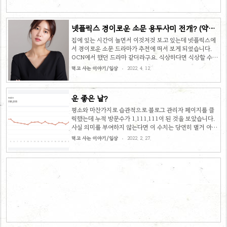
트에 대한 걱정은 ..
넷플릭스 경이로운 소문 용두사미 전개? (약스
포주의)
집에 있는 시간이 늘면서 이것저것 보고 있는데 넷플릭스에
서 경이로운 소문 드라마가 추천에 떠서 보게 되었습니다.
OCN에서 했던 드라마 같더라구요. 식상하다면 식상할 수
있는 저승사자 소재의 드라마라서 큰 기대는 안 했는데 나름
먹고 사는 이야기/일상
2022. 4. 12.
의외의 신선한 느낌으로 시작을 했습니다. 각자 능력이 다른
카운터라고 불리는 저승사자들이 주인공이었고 그 중에서도
'소문'이라는 이름을 가진 카운터가 가장 뛰어난 능력을 갖습
운 좋은 날?
니다. 소문이 그 소문이 아니고 주인공 이름이었군요 ㅎ 우연
한 기회로 갖게 된 능력으로 인해 사고로 생긴 장애가 치료되
평소와 마찬가지로 습관적으로 블로그 관리자 페이지를 클
고 학교에서 괴롭힘 당하는 친구들을 도와주는 설정 등은 몰
릭했는데 누적 방문수가 1,111,111이 된 것을 보았습니다.
입감을 주기 충분했습니다. 그 외에도 주인공의 능력이 점점
사실 의미를 부여하지 않는다면 이 수치는 당연히 별거 아니
발전하는 모습, 악당들을 혼내주는 모습 등 다양한 소재로 흥
겠죠. 그치만 평생 딱 한 번 볼 수 있는 방문수가 하필 모두
먹고 사는 이야기/일상
2022. 2. 27.
미를 있는 힘껏 ..
같은 숫자라니 신기하네요 ㅎㅎ 1~2분만 빨리 또는 늦게 눌
렀어도 이 수치는 볼 수 없었을 것이므로 나름 의미가 있지
않을까 해서 캡처를 해 보았습니다. 이 글을 쓴 목적은 그냥
딱 이 정도 입니다. 그냥 넘어가기는 아까워서 흔적을 남기려
고 합니다. 얼마 전에는 1,000,000이 넘는 순간에도 글을 남
겼습니다. 티스토리 누적 방문수 100만 달성 티스토리 누적
방문수 100만 달성 2020년 7월 2일 22시경 블로그에 첫 글
을 작성한 이후 1년 반만에 드디어 방문수 ..