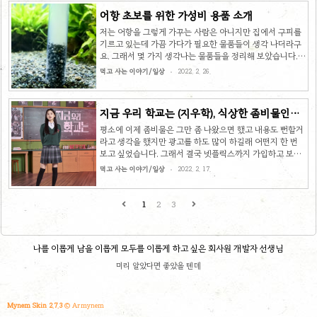
어항 초보를 위한 가성비 용품 소개
저는 어항을 그렇게 가꾸는 사람은 아니지만 집에서 구피를
기르고 있는데 가끔 가다가 필요한 물품들이 생각 나더라구
요. 그래서 몇 가지 생각나는 물품들을 정리해 보았습니다.
목차 어항 용품 세트 필요한 어항 용품을 모아서 저렴하게 판
먹고 사는 이야기/일상
2022. 2. 26.
매하고 있는데 저는 사실 나머지는 이미 갖고 있고 사이펀만
필요해서 구매를 하지 않은 제품이지만 괜찮은 것 같아서 소
개하고 넘어가겠습니다. 사이펀 + 뜰채 + 수온계를 7,000원
지금 우리 학교는 (지우학), 식상한 좀비물인가
대 저렴한 가격에 팔고 있습니다 참고하세요. 아쿠아플러스
(스포주의)
수족관 용품 사이펀 + 뜰채S + 수온계 세트 아쿠아플러스 수
평소에 이제 좀비물은 그만 좀 나왔으면 했고 내용도 뻔할거
족관 용품 사이펀 + 뜰채S + 수온계 세트 COUPANG
라고 생각을 했지만 광고를 하도 많이 하길래 어떤지 한 번
www.coupang.com 어항 여과기 어항과 구피는 주변 사람
보고 싶었습니다. 그래서 결국 넷플릭스까지 가입하고 보기
에게 나눔을 받은 것이었습니다. 그대로 사용을 하다가 여과
시작한게 금방 끝까지 정주행 했네요. 대박까진 아니었지만
먹고 사는 이야기/일상
2022. 2. 17.
기가..
나름 나쁘지 않았고 좋은 글감이기도 해서 간단하게 소감을
작성해 보려고 합니다. 목차 괜찮았던 부분 막상 보니까 또
재밌네요 ㅋㅋ 중간중간 새로운 요소들을 가미하여 지루하
1
2
3
지 않도록 신경쓴 감독(작가)의 의도도 있어 보이구요. 학교
라는 공간도 흥미를 끌기에 충분했습니다. 여기서부터는 스
포가 포함되어 있으니 안 보신 분들은 주의해 주세요. 대부분
나를 이롭게 남을 이롭게 모두를 이롭게 하고 싶은 회사원 개발자 선생님
의 좀비 영화나 드라마와 마찬가지로 지우학에서도 좀비에
게 물리면 이성을 잃고 본능에만 의존하여 행동하는데 아주
미리 알았다면 좋았을 텐데
가끔 이성을 잃지 않는 내성..
Mynem Skin 2.7.3
© Armynem