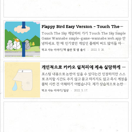
Flappy Bird Easy Version - Touch The
Sky
Touch The Sky 게임하러 가기 Touch The Sky Simple
Game Wannabe simple-game-wannabe.web.app 안
녕하세요. 한 때 인기였던 게임인 플래피 버드 많이들 아실
텐데요. 플래피 버드를 참고하여 유니티 엔진을 이용하여 처
먹고 사는 이야기/책 출판 및 앱 출시
2022. 5. 26.
음으로 게임을 만들어 봤습니다. 앞으로 시간날 때마다 하나
씩 만들어 볼 생각입니다. 그림도 직접 그린거라 허접하지만
점점 나아지겠죠 ㅎㅎ 게임 화면 몇 컷 찍어 봤습니다. 다음
개인적으로 카카오 일처리에 계속 실망하게 되
은 플레이 영상입니다. 한 번씩 플레이 해 보시고 자신의 점
네요
수가 보이도록 스샷을 댓글로 남겨 주세요 :)
포스팅 내용으로 논란이 있을 수 있다는건 인정하지만 스스
로 조치할 시간도 주지 않고 묻고 따지지도 않고 즉시 계정을
블럭 시킨 건 이해하기 어렵습니다. 제가 상습적으로 논란이
있을 법한 글을 게재한 것도 아니고 이번에 문제가 된 글도
먹고 사는 이야기/일상
2022. 5. 17.
급박하게 규제 처리해야 할 수준의 내용도 아니었는데 너무
섣부른 조치가 아니었나 싶습니다. 두 번의 이의제기를 하였
지만 프로세스상 철회가 불가능하다는 앵무새 같은 답변만
받았고 실망을 많이 했습니다. 무료로 서비스를 이용하는 을
의 입장이다 보니 어쩔 수 없는 부분이 있지만 그래도 좀 더
관대하고 유연한 다른 서비스가 있는지 찾아 봐야겠습니다.
앞으로 티스토리에 글을 게재하는 빈도가 예전보다 줄어들
것 같습니다. 아예 접는다는 의미는 아니니 미넴 스킨 업데이