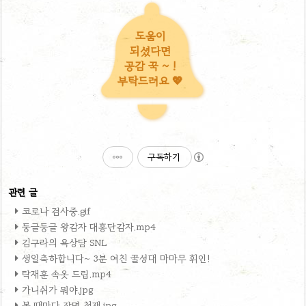
도움이
되셨다면
공감 꾹 ~ !
부탁드려요 💖
구독하기
코로나 검사중.gif
둥글둥글 왕감자 대홍단감자.mp4
김구라의 욕상담 SNL
생일축하합니다~ 3분 여친 꿀성대 마마무 휘인!
탁재훈 속옷 드립.mp4
가니쉬가 뭐야.jpg
볼 때마다 작명 천재.jpg