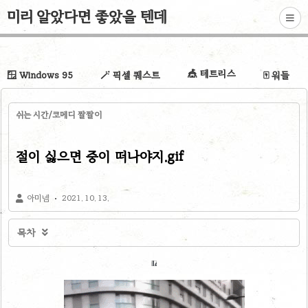
미리 알았다면 좋았을 텐데
🎪 테트리스
🪟 Windows 95
🪄 픽셀 퀘스트
🀄 워들
쉬는 시간/코메디 짤짤이
절이 싫으면 중이 떠나야지.gif
아미넴
2021. 10. 13.
목차
