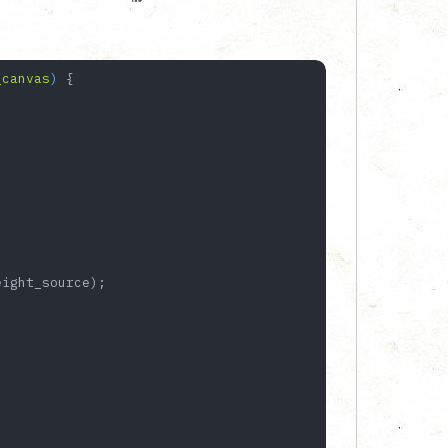
_canvas
) 
{

ight_source);
