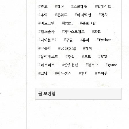
광고
감상
스크래핑
업데이트
추억
룬워드
레저렉션
목차
비트코인
html
블로그팁
원소술사
자바스크립트
SNL
디아블로2
구글
유머
Python
크롤링
Scraping
게임
심리테스트
주식
모드
BTS
테트리스
반응형웹
블로그
game
코딩
애드센스
후기
파이썬
글 보관함