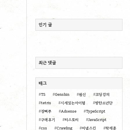
인기 글
최근 댓글
태그
TS
Genshin
원신
코딩강의
tetris
시세있는아이템
방탄소년단
장삐쭈
Adsense
TypeScript
구매후기
티스토리
JavaScript
css
Crawling
미넴스킨
탁재훈