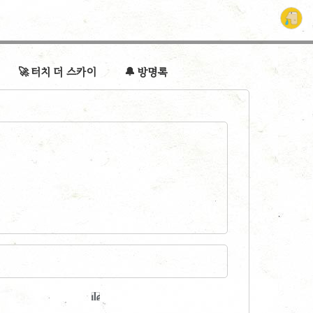
🚀 터치 더 스카이
🔔 방명록