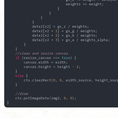
                            weights += weight;

                        }

                    }

                }

            }

            data2[x2] = gx_r / weights;

            data2[x2 + 
1
] = gx_g / weights;

            data2[x2 + 
2
] = gx_b / weights;

            data2[x2 + 
3
] = gx_a / weights_alpha;

        }

    }

//clear and resize canvas
if
 (resize_canvas === 
true
) {

        canvas.width = width;

        canvas.height = height - 
1
;

    }

else
 {

        ctx.clearRect(
0
, 
0
, width_source, height_sour
    }

//draw
    ctx.putImageData(img2, 
0
, 
0
);

}