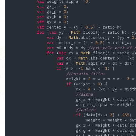
var
 weights_alpha = 
0
;

var
 gx_r = 
0
;

var
 gx_g = 
0
;

var
 gx_b = 
0
;

var
 gx_a = 
0
;

var
 center_y = (j + 
0.5
) * ratio_h;

for
 (
var
 yy = 
Math
.floor(j * ratio_h); y
var
 dy = 
Math
.abs(center_y - (yy + 
0
var
 center_x = (i + 
0.5
) * ratio_w;

var
 w0 = dy * dy 
//pre-calc part of 
for
 (
var
 xx = 
Math
.floor(i * ratio_w
var
 dx = 
Math
.abs(center_x - (xx
var
 w = 
Math
.sqrt(w0 + dx * dx);

if
 (w >= -
1
 && w <= 
1
) {

//hermite filter
                        weight = 
2
 * w * w * w - 
3
 *
if
 (weight > 
0
) {

                            dx = 
4
 * (xx + yy * width
//alpha
                            gx_a += weight * data[dx
                            weights_alpha += weight;

//colors
if
 (data[dx + 
3
] < 
255
)

                                weight = weight * da
                            gx_r += weight * data[dx]
                            gx_g += weight * data[dx
                            gx_b += weight * data[dx