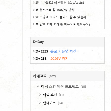
🌈 디아블로2 레저렉션 MapAssist
🍀 불로소득 월 100만원 달성!
💎 코딩의 코자도 몰라도 할 수 있을까
💲 암호 화폐 거래를 자동으로 한다구요?
D-Day
D+2227
블로그 운영 기간
D+218
2026년까지
카테고리
(807)
미넴 스킨 제작 프로젝트
(45)
미넴 스킨
(11)
업데이트
(34)