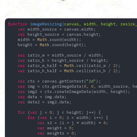
function
imageResizing
(
canvas, width, height, resize
var
 width_source = canvas.width;

var
 height_source = canvas.height;

    width = 
Math
.round(width);

    height = 
Math
.round(height);

var
 ratio_w = width_source / width;

var
 ratio_h = height_source / height;

var
 ratio_w_half = 
Math
.ceil(ratio_w / 
2
);

var
 ratio_h_half = 
Math
.ceil(ratio_h / 
2
);

var
 ctx = canvas.getContext(
"2d"
);

var
 img = ctx.getImageData(
0
, 
0
, width_source, he
var
 img2 = ctx.createImageData(width, height);

var
 data = img.data;

var
 data2 = img2.data;

for
 (
var
 j = 
0
; j < height; j++) {

for
 (
var
 i = 
0
; i < width; i++) {

var
 x2 = (i + j * width) * 
4
;

var
 weight = 
0
;

var
 weights = 
0
;
