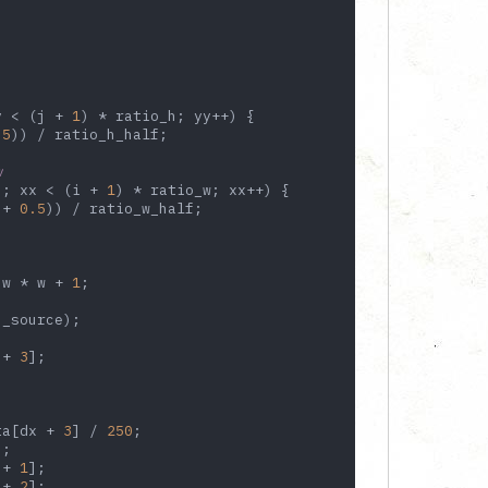
y < (j + 
1
) * ratio_h; yy++) {

.5
)) / ratio_h_half;

w
); xx < (i + 
1
) * ratio_w; xx++) {

 + 
0.5
)) / ratio_w_half;

 w * w + 
1
;

_source);

 + 
3
];

ta[dx + 
3
] / 
250
;

;

 + 
1
];

 + 
2
];
