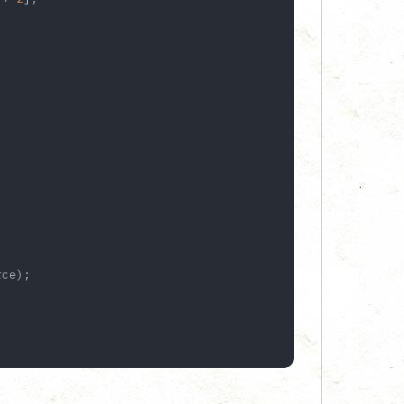
ce);
