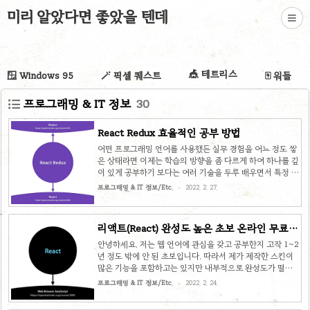
미리 알았다면 좋았을 텐데
🎪 테트리스
🪟 Windows 95
🪄 픽셀 퀘스트
🀄 워들
프로그래밍 & IT 정보
30
React Redux 효율적인 공부 방법
어떤 프로그래밍 언어를 사용했든 실무 경험을 어느 정도 쌓
은 상태라면 이제는 학습의 방향을 좀 다르게 하여 하나를 깊
이 있게 공부하기 보다는 여러 기술을 두루 배우면서 특정 상
황에서 효율적인 방법을 찾아가는 연습을 하는 것이 더 나을
프로그래밍 & IT 정보/Etc.
2022. 2. 27.
지도 모릅니다. 직접 사용할 일이 있을 때 확실히 공부하면
될 것 같고 당장은 다양한 기술들을 직간접적으로 알고 있는
것이 더 중요할 수 있다는 의미입니다. 코딩의 기본 베이스가
리액트(React) 완성도 높은 초보 온라인 무료
갖춰진 상태라면 각 잡고 연습을 하지 않아도 새로운 언어 또
강의 추천
는 프레임워크, 라이브러리 등의 강의 내용을 90% 이상 흡
안녕하세요. 저는 웹 언어에 관심을 갖고 공부한지 고작 1~2
수할 수 있습니다. 실제로 생활코딩의 이고잉님 강의를 1.5
년 정도 밖에 안 된 초보입니다. 따라서 제가 제작한 스킨이
배속 이상으로 재생하여도 귀에 쏙쏙 들어오는 것을 체험하
많은 기능을 포함하고는 있지만 내부적으로 완성도가 떨어
였습니다. 저는 아직 리액트를 본격적으로 다뤄 본 적은 없지
지는 부분이 분명이 있을거구요. 스스로 인지하고 있기 때문
프로그래밍 & IT 정보/Etc.
2022. 2. 24.
만 웹 ..
에 차츰 보완해 나갈 예정입니다. 친효 스킨, 고래 스킨 뒤를
이을 티스토리 무료 스킨 제작 프로젝트, 미넴 스킨 소개 및