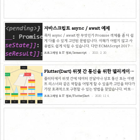
자바스크립트 async / await 예제
목차 async / await 란 무엇인가 Promise 객체를 좀 더 쉽
게 다룰 수 있게 고안된 문법입니다. 이해가 어렵지 않고 사
용법도 쉽게 익힐 수 있습니다. 다만 ECMAScript 2017에
서 표준으로 정의된 문법이므로 이전 버전에서 사용하기 위
프로그래밍 & IT 정보/Javascript
2021. 2. 20.
해서는 Babel, Polyfill과 같은 라이브러리를 사용하여 이전
버전 문법으로 변환해야 합니다. [자바스크립트] Promise
예제를 통해 쉽게 이해하기 [자바스크립트] Promise 예제를
Flutter(Dart) 위젯 간 통신을 위한 델리게이트
통해 쉽게 이해하기 비동기 처리의 한 방법인 콜백 함수를 다
디자인 패턴 예제
루면서 동기와 비동기에 대한 개념도 함께 설명을 드렸는데
플러터에서 위젯 간에 데이터 전달이나 상호 통신 또는 이벤
요. 잘 모르시는 분은 아래 포스팅 먼저 읽어 보시길 바랄게
트 리스너와 같은 역할을 어떻게 할 수 있을까 고민을 하다가
요 :) sangminem.tistory.com/275 [자바스
가장 효과적으로 구현할 수 있는 방법을 찾았습니다. 바로
sangminem.tis..
Dart 언어에서 제공하는 mixin을 활용하여 델리게이트 디자
프로그래밍 & IT 정보/Flutter|Dart
2020. 12. 6.
인 패턴을 구현하면 시원하게 해결이 가능합니다.
objective-c나 swift의 delegate와도 거의 동일한 패턴입
니다. 다음은 실제 활용한 예제이므로 참고 바랄게요. 목차
mixin 클래스 생성 gameTimerDelegate.dart : mixin
GameTimerDelegate { void gameOver(); } mixin 키워
드로 GameTimerDelegate 클래스를 생성하고 내부에
gameOver 메서드를 선언해 보겠습니다. 믹스인은 인터페
이스 또는..