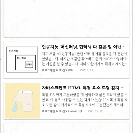
설치 방법 친효 스킨, 고래 스킨 뒤를 이을 티스토리 무료 스
킨 제작 프로젝트, 미넴 스킨 소개 및 설치 방 기본 제공 스킨
을 나름대로 고쳐 쓰다가 만족하지 못하고 그냥 새로 만들었
습니다. 여태까지 블로그를 하면서 적용한 많은 기능들을 대
부분 포함하였으니 누군가에게는 상당히 유용한 스킨이
sangminem.tistory.com 어쨌든 저도 공부를 계속 하..
인공지능, 머신러닝, 딥러닝 다 같은 말 아닌가
요? 간단한 개념 설명
저도 처음 AI(인공지능) 관련 여러 용어를 들었을 때 혼란이
있었습니다. 하지만 조금만 찾아봐도 쉽게 이해가 가능하다
는 사실을 알 수 있습니다. 저와 마찬가지로 헤매고 계시는
분들에게 최대한 간단하고 쉽게 말씀을 드리고 싶어서 이 글
프로그래밍 & IT 정보/Etc.
2022. 1. 17.
을 작성하게 되었습니다. 목차 인공지능, 머신러닝, 딥러닝
포함 관계 인공지능은 알다시피 컴퓨터가 인간처럼 행동할
수 있도록 설계한 컴퓨터 공학 기술의 한 분야입니다. 인공지
자바스크립트 HTML 특정 요소 도달 감지 예
능을 구현하는 방법은 여러가지가 있는데 컴퓨터에게 특정
시
분야를 학습시켜서 관련 상황을 인지하고 판단할 수 있도록
특정 위치까지 도달하였을 때 실행하고 싶은 로직이 있을 수
설계한 방법이 머신러닝입니다. 컴퓨터는 학습량이 많아질
있죠. 이 경우 사용할 수 있는 객체가 있습니다. 목차 특정 요
수록 인풋에 대한 아웃풋의 정확도가 향상됩니다. 이러한 머
소 도달 감지 가시적으로 특정 요소에 도달했는지 체크하기
신러닝 방법론 중 하나가 딥러닝입니다. 사실 인공신경망과
위해 사용하는 객체입니다. 기본적인 사용법은 다음과 같습
프로그래밍 & IT 정보/Javascript
2021. 12. 22.
거의 같은 의미의 용어인..
니다. // 옵션 설정 var config = { root:
document.querySelector('#scrollArea'), // 기준 영역
지정 rootMargin: '0px', // root 영역의 여백 threshold:
0.1 // root에 지정된 영역 내에 10% 보여질 때 감지 }; //