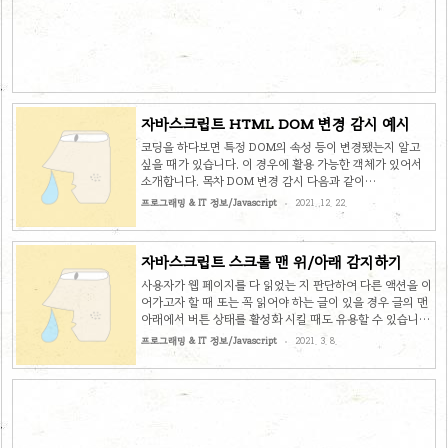
객체 생성 var observer = new
IntersectionObserver(function(entries) { var entry
= entries[0]; if (e..
자바스크립트 HTML DOM 변경 감시 예시
코딩을 하다보면 특정 DOM의 속성 등이 변경됐는지 알고
싶을 때가 있습니다. 이 경우에 활용 가능한 객체가 있어서
소개합니다. 목차 DOM 변경 감시 다음과 같이
MutationObserver 객체를 이용하여 DOM의 변경을 감시
프로그래밍 & IT 정보/Javascript
2021. 12. 22.
합니다. // 인스턴스 생성 var observer = new
MutationObserver(function(mutations) { // 변경 감지
시 수행할 작업 기술 }); // 감시할 대상(항목) 설정 var
자바스크립트 스크롤 맨 위/아래 감지하기
config = { attributes: true, childList: true,
characterData: true }; // 감시 대상 노드 var target =
사용자가 웹 페이지를 다 읽었는 지 판단하여 다른 액션을 이
document.getElementById('target'); // 감시 시작
어가고자 할 때 또는 꼭 읽어야 하는 글이 있을 경우 글의 맨
observer.ob..
아래에서 버튼 상태를 활성화 시킬 때도 유용할 수 있습니
다. function detectBottom() { var scrollTop =
프로그래밍 & IT 정보/Javascript
2021. 3. 8.
$(window).scrollTop(); var innerHeight =
$(window).innerHeight(); var scrollHeight =
$('body').prop('scrollHeight'); if (scrollTop +
innerHeight >= scrollHeight) { return true; } else {
return false; } } 스크롤 되어 내려온 위치와 브라우저에 표
시된 높이를 더한 값이 페이지 전체 높이 값과 같거..