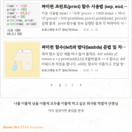
파이썬 프린트(print) 함수 사용법 (sep, end,
문자열 포맷)
기본 사용법 item1 = '사과' price1 = 1000 item2 = '바나
나' price2 = 500 print(item, price) print(item2, price2)
실행 결과 : print 함수를 연속 실행한 결과 각 파라미터 사이
에는 공백이 들어가고 끝에는 개행문자(new line)가 들어간
프로그래밍 & IT 정보/Python
2020. 11. 20.
것을 알 수 있습니다. 고급 사용법 print(item, price,
sep=',', end='/') print(item2, price2) 실행 결과 : 첫 print
함수의 sep 파라미터에 쉼표(,)를 대입하고, end 파라미터에
파이썬 함수(def)와 람다(lambda) 문법 및 차이
슬러시(/)를 대입했더니 item과 price 사이에 공백 대신 쉼
점 비교
표가 들어가고 끝에는 개행문자 대신 슬러시가 들어 갔습니
목차 함수 일단 예를 하나 들어 볼게요. def add(x, y):
다. 두번째 print 함수에서는 지정하지 않..
return x + y print(add(3,5)) #출력결과 >> 8 함수는 def
키워드로 작성을 합니다. add는 함수의 이름이고, 전달 받을
인자를 x, y로 정의하였습니다. 두 값을 더한 결과를 return
프로그래밍 & IT 정보/Python
2020. 11. 14.
해 주는 기능을 하고 있습니다. 이렇게 만든 add 함수에 3과
5를 인자로 전달하였더니 8이라는 결과가 나오는 것을 볼 수
있습니다. 람다 위의 함수와 같은 기능을 만들어 보겠습니다.
1
2
3
add = lambda x,y: x+y print(add(2,3)) #출력결과 >> 5
lambda라는 키워드를 이용하여 x, y를 인자로 받고 두 값을
더한 결과를 return하는 기능을 합니다. 람다는 기본적으로
나를 이롭게 남을 이롭게 모두를 이롭게 하고 싶은 회사원 개발자 선생님
이름이 없는 함수를 만듭니다..
미리 알았다면 좋았을 텐데
Mynem Skin 2.7.3
© Armynem