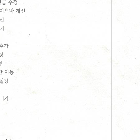
 긴급 수정
 사이드바 개선
개선
추가
 추가
슬정
정
상단 이동
 설정
꾸미기