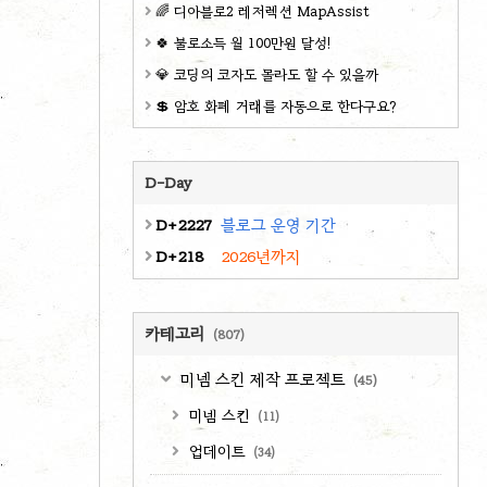
🌈 디아블로2 레저렉션 MapAssist
🍀 불로소득 월 100만원 달성!
💎 코딩의 코자도 몰라도 할 수 있을까
💲 암호 화폐 거래를 자동으로 한다구요?
D-Day
D+2227
블로그 운영 기간
D+218
2026년까지
카테고리
(807)
미넴 스킨 제작 프로젝트
(45)
미넴 스킨
(11)
업데이트
(34)