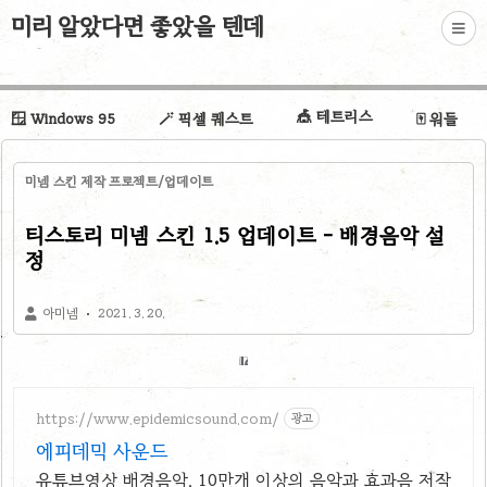
미리 알았다면 좋았을 텐데
🎪 테트리스
🪟 Windows 95
🪄 픽셀 퀘스트
🀄 워들
미넴 스킨 제작 프로젝트/업데이트
티스토리 미넴 스킨 1.5 업데이트 - 배경음악 설
정
아미넴
2021. 3. 20.
https://www.epidemicsound.com/
광고
에피데믹 사운드
유튜브영상 배경음악, 10만개 이상의 음악과 효과음 저작