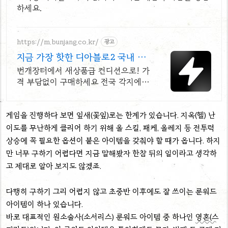
하세요.
https://m.bunjang.co.kr/
광고
지금 가장 핫한 디아블로2 국내 최
대 브랜드 중고거래
번개장터에서 새상품급 컨디션으로! 가
격 부담없이 구매하세요 전국 각지에서
올라오는 전국구 최다 상품 매일 10만
개 이상의 신규 상품 업로드
게임을 진행하다 보면 잎새(꽃잎)로는 한계가 있습니다. 지옥(헬) 난
이도를 무난하게 클리어 하기 위해 올 스킬, 패케, 올레지 등 전투력
상승에 꼭 필요한 옵션이 붙은 아이템을 갖춰야 할 때가 옵니다. 하지
만 너무 구하기 어렵다면 지금 말해봤자 한참 뒤의 일이라고 생각하
고 제대로 알아 보지도 않겠죠.
다행히 구하기 그리 어렵지 않고 초중반 이후에도 잘 쓰이는 룬워드
아이템이 하나 있습니다.
바로 대표적인 원소술사(소서리스) 룬워드 아이템 중 하나인
영혼(스