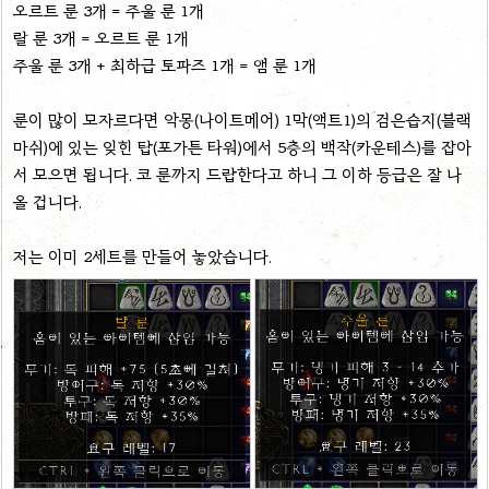
오르트 룬 3개 = 주울 룬 1개
랄 룬 3개 = 오르트 룬 1개
주울 룬 3개 + 최하급 토파즈 1개 = 앰 룬 1개
룬이 많이 모자르다면 악몽(나이트메어) 1막(액트1)의 검은습지(블랙
마쉬)에 있는 잊힌 탑(포가튼 타워)에서 5층의 백작(카운테스)를 잡아
서 모으면 됩니다. 코 룬까지 드랍한다고 하니 그 이하 등급은 잘 나
올 겁니다.
저는 이미 2세트를 만들어 놓았습니다.