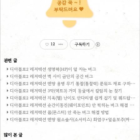
공감 꾹 ~ !
부탁드려요 💖
12
구독하기
디아블로2 레저렉션 생명력(HP)이 덜 차는 버그
디아블로2 레저렉션 벽 사이 금단의 공간 버그
디아블로2 레저렉션 맨땅 용병 무기 통찰(통찰력) 룬워드 재료 구하기
디아블로2 레저렉션 3막(액트3) 거미 동굴에서 칼림의 눈 찾기
디아블로2 레저렉션 지옥(헬) 난이도 안다리엘 쉽게 잡기 및 퀘드랍 버그
디아블로2 레저렉션 순간이동진(웨이포인트) 안 찍히는 버그 해결 방법
디아블로2 레저렉션 몹(몬스터) 안 죽는 버그 해결 방법
디아블로2 레저렉션 맨땅 원소술사(소서리스) 화염구+얼음보주(파볼오브소서) 가장 효율 좋은 스킬 찍는 순서
많이 본 글