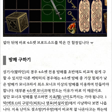
얼마 뒤에 바로 4소켓 브로드소드를 먹은 건 함정입니다 ㅠ
방패 구하기
성기사(팔라딘)의 경우 4소켓 전용 방패를 초반에도 비교적 쉽게 구
할 수 있지만 다른 케릭터의 경우에는 4소켓 방패 중 가장 힘제가 낮
은 방패가 모너크라서 최소 모너크 이상의 방패를 이용하여 만들어야
합니다. 대부분
4소켓 모너크
에 만드는 이유가 바로 이 때문이죠.
일단 모너크 방패를 얻으려면
지옥(헬) 난이도
까지는 가야 됩니다. 1
막(액트1)의 구덩이(피트)나 영묘(머설리엄)
에서 사냥하다 보면 나옵
니다. 지옥 난이도 젖소방(카우방)에서 비교적 잘 나온다고는 하는데