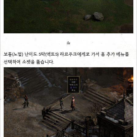
보통(노멀) 난이도 5막(액트5) 라르주크에게로 가서 홈 추가 메뉴를
선택하여 소켓을 뚫습니다.