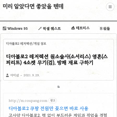
미리 알았다면 좋았을 텐데
🎪 테트리스
🪟 Windows 95
🪄 픽셀 퀘스트
🀄 워들
디아블로2 레저렉션/게임 정보
디아블로2 레저렉션 원소술사(소서리스) 영혼(스
피리트) 4소켓 무기(검), 방패 재료 구하기
아미넴
2021. 9. 29.
http://m.coupang.com
광고
디아블로2 쿠팡 전원만 꽂으면 바로 사용
고사양 디아블로2, 렉 없이 부드러운 게임과 작업을 경험