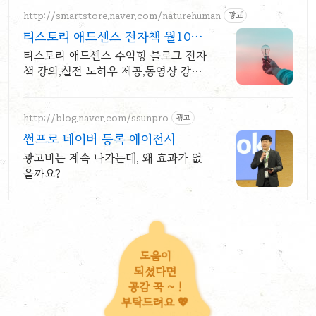
http://smartstore.naver.com/naturehuman
광고
티스토리 애드센스 전자책 월100
만원 고정 수익발생!
티스토리 애드센스 수익형 블로그 전자
책 강의,실전 노하우 제공,동영상 강의
포함 애드센스 수익을 빠르게 얻는 방
법을 전자책과 동영상으로 초보자도 쉽
게 배워요!
http://blog.naver.com/ssunpro
광고
썬프로 네이버 등록 에이전시
광고비는 계속 나가는데, 왜 효과가 없
을까요?
도움이
되셨다면
공감 꾹 ~ !
부탁드려요 💖